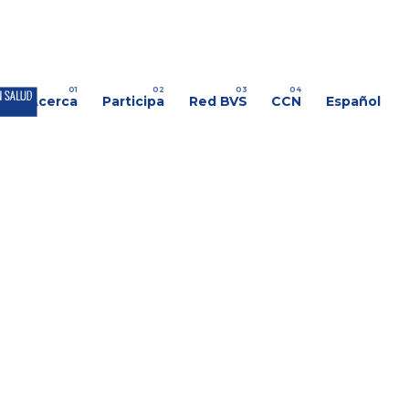
s
Acerca
Participa
Red BVS
CCN
Español