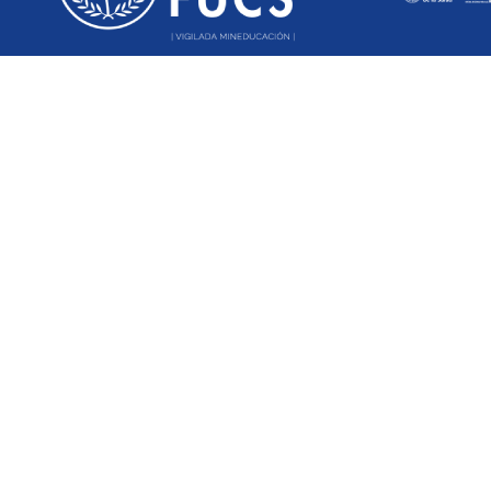
Universidad FUCS
Tel: 4375400 Ext. 5127
Carrera 54 No.67A – 80
Biblioteca Dario Cadena Rey
bvscolombia@fucsalud.edu.co