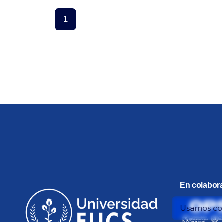
1
En colabor
Usamos coo