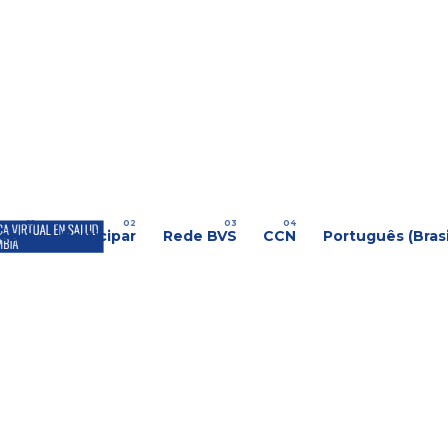
s
obre
Participar
Rede BVS
CCN
Português (Brasi