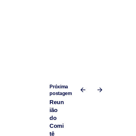
Próxima
postagem
Reun
ião
do
Comi
tê