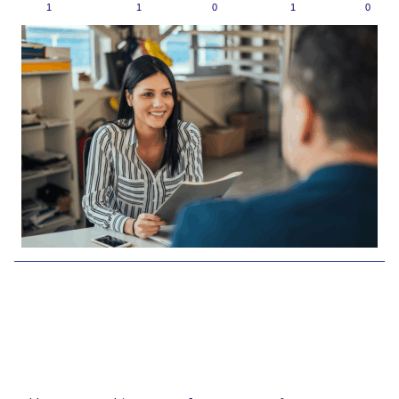
1
1
0
1
0